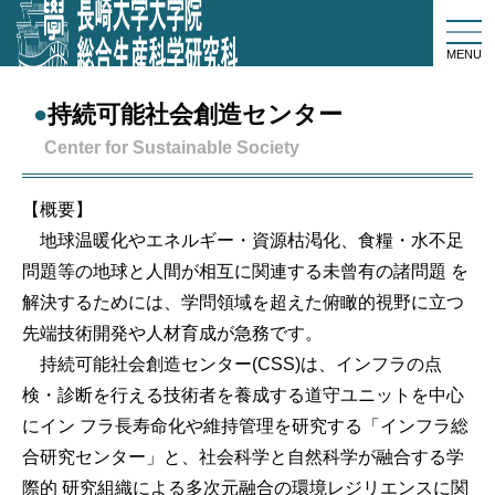
togg
navi
MENU
持続可能社会創造センター
Center for Sustainable Society
【概要】
地球温暖化やエネルギー・資源枯渇化、食糧・水不足
問題等の地球と人間が相互に関連する未曾有の諸問題 を
解決するためには、学問領域を超えた俯瞰的視野に立つ
先端技術開発や人材育成が急務です。
持続可能社会創造センター(CSS)は、インフラの点
検・診断を行える技術者を養成する道守ユニットを中心
にイン フラ長寿命化や維持管理を研究する「インフラ総
合研究センター」と、社会科学と自然科学が融合する学
際的 研究組織による多次元融合の環境レジリエンスに関